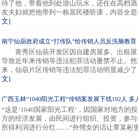
待了他，带着他到处游山玩水，还住在高档酒店
友夫妇就把他带到一栋居民楼听课，内容全是投
文]
南宁仙葫政府成立“打传队”给传销人员反洗脑教育
青秀区仙葫开发区因自建房屋多、出租屋
导致近年来传销等违法犯罪活动屡禁不止。然
来，仙葫片区传销等违法犯罪活动明显减少了，
文]
广西玉林“1040阳光工程”传销案发展下线192人 
“这是‘1040国家阳光工程’，因国家对地方
方的经济发展，由民间进行组织、投资，参与
所得利润进行分红……”外甥女的话让覃某彬更加