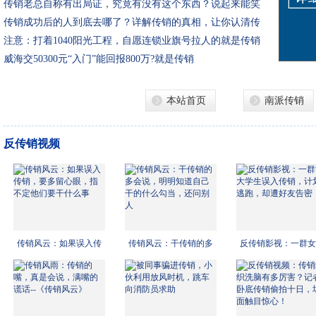
传销老总自称有出局证，究竟有没有这个东西？说起来能笑
掉大牙&#
传销成功后的人到底去哪了？详解传销的真相，让你认清传
销危害！
注意：打着1040阳光工程，自愿连锁业旗号拉人的就是传销
威海交50300元“入门”能回报800万?就是传销
本站首页
南派传销
反传销视频
传销风云：如果误入传
传销风云：干传销的多
反传销影视：一群女
销，
会说
学生