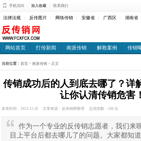
|
|
手机访问
加入收藏
联系我们
法律法规
|
反传图片
|
网络传销
|
安徽省
|
广西区
|
湖南省
网站首页
打传新闻
南派传销
解救案例
传销
当前位置：
首页
>
南派传销
> 正文
传销成功后的人到底去哪了？详
让你认清传销危害
发表时间：2023-12-26
文章来源：反传销网整理
总浏览数：
166 次
作为一个专业的反传销志愿者，我们来
目上平台后都去哪儿了的问题。大家都知