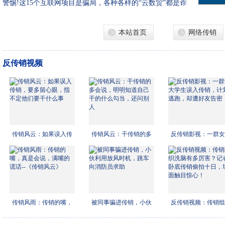
易诈骗案
警惕!这15个互联网项目是骗局，各种各样的“云数贸”都是诈
骗！
本站首页
网络传销
反传销视频
传销风云：如果误入传
传销风云：干传销的多
反传销影视：一群女
销，
会说
学生
传销风雨：传销的嘴，
被同事骗进传销，小伙
反传销视频：传销组
真是
利用
洗脑