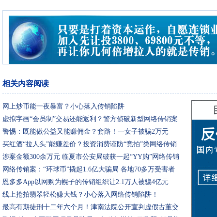
相关内容阅读
网上炒币能一夜暴富？小心落入传销陷阱
虚拟字画“会员制”交易还能返利？警方侦破新型网络传销案
警惕：既能做公益又能赚佣金？套路！一女子被骗2万元
买红酒“拉人头”能赚差价？投资消费谨防“竞拍”类网络传销
陷阱
涉案金额300余万元 临夏市公安局破获一起“YY购”网络传销
案
网络传销案：“环球币”撬起1.6亿大骗局 各地70多万受害者
恩多多App以网购为幌子的传销组织让2.1万人被骗4亿元
线上抢拍翡翠轻松赚大钱？小心落入网络传销陷阱！
最高有期徒刑十二年六个月！津南法院公开宣判虚假古董交